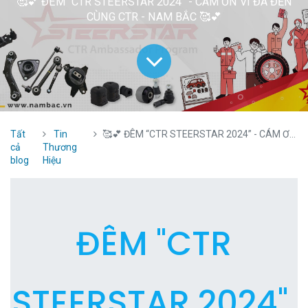
🥰💕 ĐÊM “CTR STEERSTAR 2024” - CÁM ƠN VÌ ĐÃ ĐẾN
CÙNG CTR - NAM BẮC 🥰💕
Tất
Tin
🥰💕 ĐÊM “CTR STEERSTAR 2024” - CÁM ƠN VÌ ĐÃ ĐẾN CÙNG CTR - NAM BẮC 🥰💕
cả
Thương
blog
Hiệu
ĐÊM "CTR
STEERSTAR 2024"