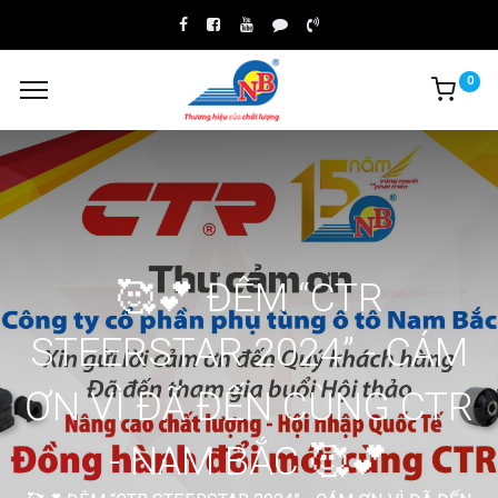
0
B
🥰💕 ĐÊM “CTR
STEERSTAR 2024” - CÁM
ƠN VÌ ĐÃ ĐẾN CÙNG CTR
- NAM BẮC 🥰💕