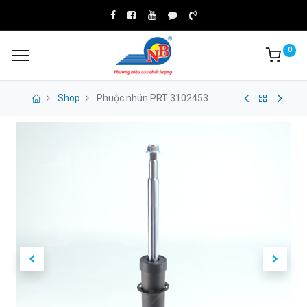
0
Shop
Phuộc nhún PRT 3102453