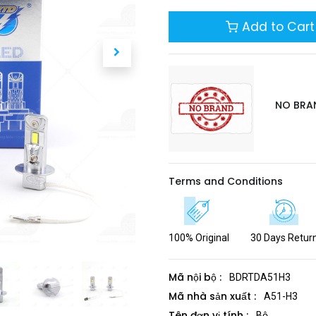
Add to Cart
NO BRA
Terms and Conditions
100% Original
30 Days Retur
Mã nội bộ :
BDRTDA51H3
Mã nhà sản xuất :
A51-H3
Tên đơn vị tính :
Bộ