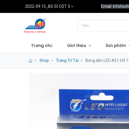
2022-09.15_BG SỈ CỘT 3
Email: infoho
Trang chủ
Giới thiệu
Sản phẩm
Shop
Trang Trí Tải
Bóng đèn LED A51-H3 1