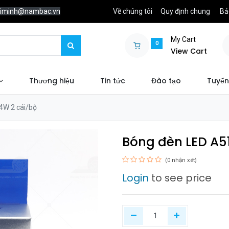
chiminh@nambac.vn
Về chúng tôi
Quy định chung
Bả
My Cart
0
View Cart
Thương hiệu
Tin tức
Đào tạo
Tuyển
4W 2 cái/bộ
Bóng đèn LED A5
(0 nhận xét)
Login
to see price