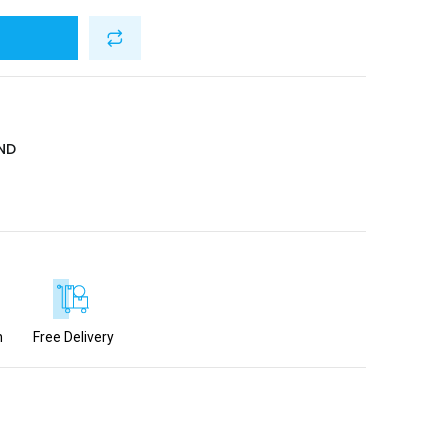
ND
n
Free Delivery