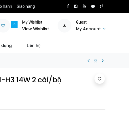
o hành
Giao hàng
My Wishlist
Guest
0
View Wishlist
My Account
 dụng
Liên hệ
1-H3 14W 2 cái/bộ