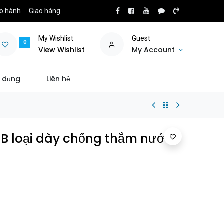
o hành
Giao hàng
My Wishlist
Guest
0
View Wishlist
My Account
 dụng
Liên hệ
NB loại dày chống thắm nước