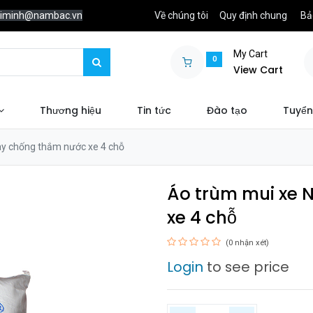
chiminh@nambac.vn
Về chúng tôi
Quy định chung
Bả
My Cart
0
View Cart
Thương hiệu
Tin tức
Đào tạo
Tuyển
ày chống thắm nước xe 4 chỗ
Áo trùm mui xe 
xe 4 chỗ
(0 nhận xét)
Login
to see price