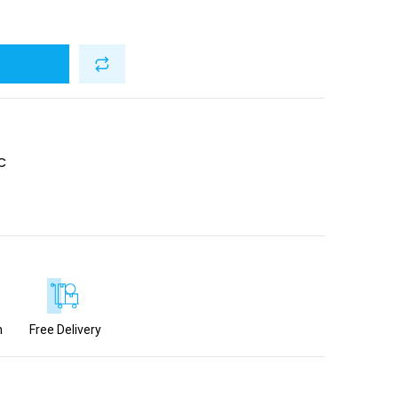
C
n
Free Delivery