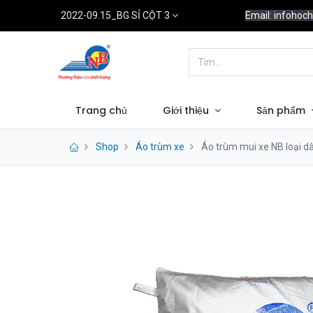
2022-09.15_BG SỈ CỘT 3
Email: infoho
Trang chủ
Giới thiệu
Sản phẩm
Shop
Áo trùm xe
Áo trùm mui xe NB loại d