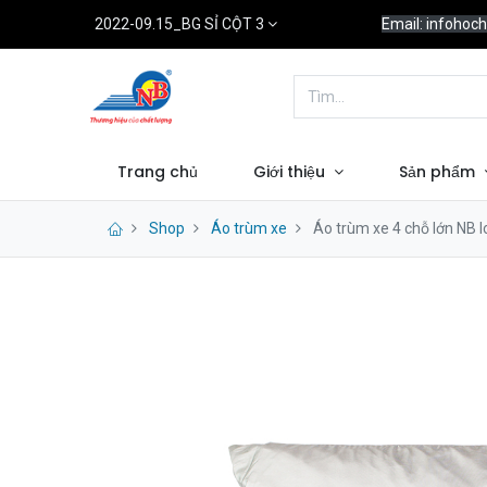
2022-09.15_BG SỈ CỘT 3
Email: infoho
Trang chủ
Giới thiệu
Sản phẩm
Shop
Áo trùm xe
Áo trùm xe 4 chỗ lớn NB 