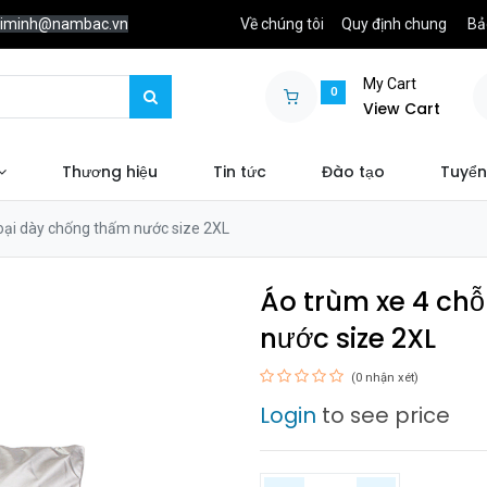
chiminh@nambac.vn
Về chúng tôi
Quy định chung
Bả
My Cart
0
View Cart
Thương hiệu
Tin tức
Đào tạo
Tuyển
loại dày chống thấm nước size 2XL
Áo trùm xe 4 chỗ
nước size 2XL
(0 nhận xét)
Login
to see price