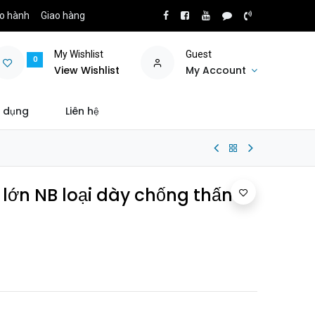
o hành
Giao hàng
My Wishlist
Guest
0
View Wishlist
My Account
 dụng
Liên hệ
 lớn NB loại dày chống thấm