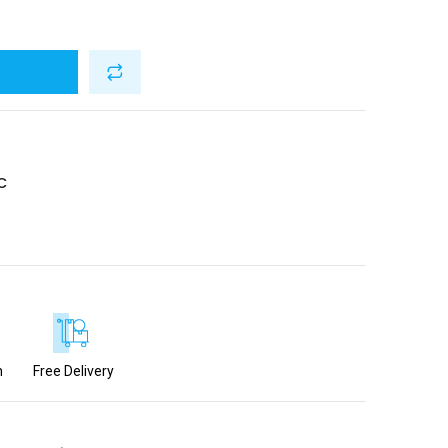
C
n
Free Delivery