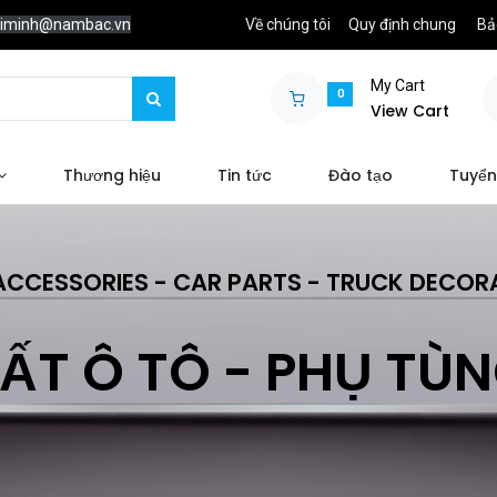
chiminh@nambac.vn
Về chúng tôi
Quy định chung
Bả
My Cart
0
View Cart
Thương hiệu
Tin tức
Đào tạo
Tuyển
ACCESSORIES - CAR PARTS - TRUCK DECOR
ẤT Ô TÔ - PHỤ TÙ