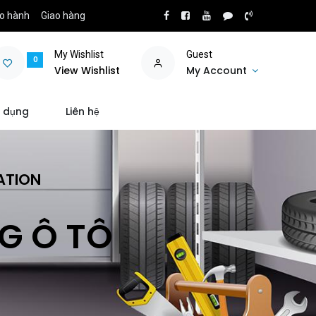
o hành
Giao hàng
My Wishlist
Guest
0
View Wishlist
My Account
 dụng
Liên hệ
ATION
NG Ô TÔ