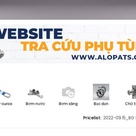
NG MIỀN BẮC
CHÍNH SÁCH
 CỔ PHẦN DỊCH VỤ Ô TÔ NAM
Giới thiệu
iới ơ
Chính sách và quy định chun
n Công
Trứ, Phường Hai Bà Trưng,
Chính sách bảo hành
 curoa
Bơm nước
Bơm xăng
Bạc đạn
Chữ t
 Hà Nội, Việt Nam
Chính sách bảo mật thông ti
4) 3.565.7777 / 3.566.7777
Thanh toán và giao hàng
Pricelist:
2022-09.15_BG 
24) 3.558.9090
Liên hệ
nfohanoi@nambac.vn