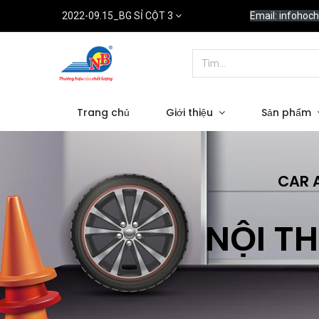
2022-09.15_BG SỈ CỘT 3
Email: infoho
Trang chủ
Giới thiệu
Sản phẩm
CAR 
NỘI TH