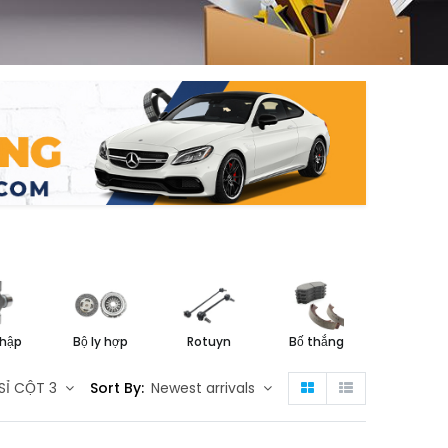
g
hập
Bộ ly hợp
Rotuyn
Bố thắng
Đĩa Thắ
n
SỈ CỘT 3
Sort By:
Newest arrivals