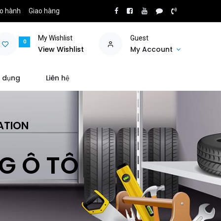
o hành
Giao hàng
My Wishlist
Guest
0
View Wishlist
My Account
 dụng
Liên hệ
ATION
NG Ô TÔ