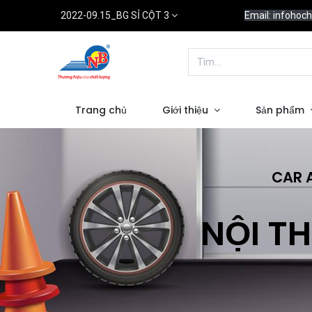
2022-09.15_BG SỈ CỘT 3
Email: infoho
Trang chủ
Giới thiệu
Sản phẩm
CAR 
NỘI TH