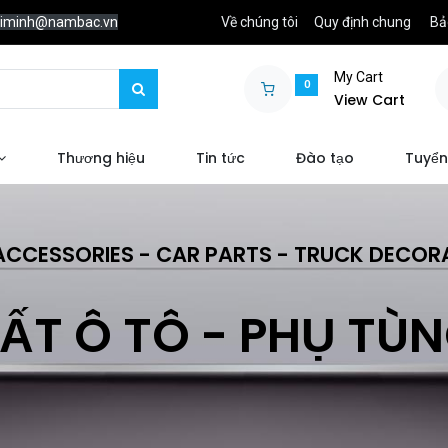
chiminh@nambac.vn
Về chúng tôi
Quy định chung
Bả
My Cart
0
View Cart
Thương hiệu
Tin tức
Đào tạo
Tuyển
ACCESSORIES - CAR PARTS - TRUCK DECOR
ẤT Ô TÔ - PHỤ TÙ