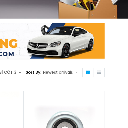
SỈ CỘT 3
Sort By:
Newest arrivals
g
n