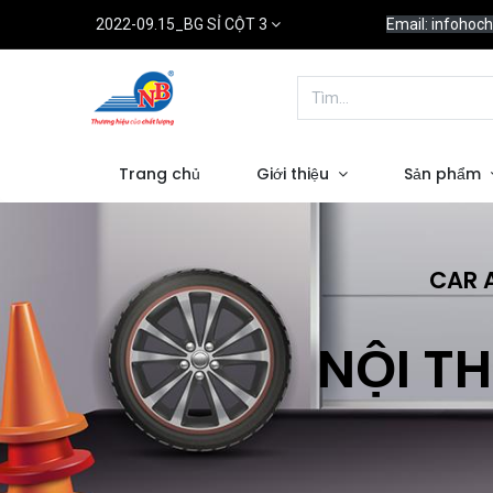
2022-09.15_BG SỈ CỘT 3
Email: infoho
Trang chủ
Giới thiệu
Sản phẩm
CAR 
NỘI TH