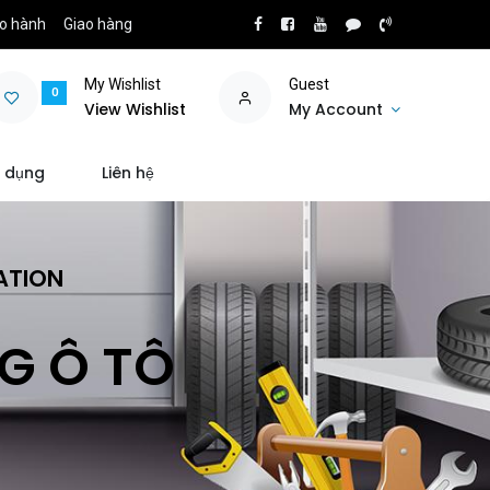
o hành
Giao hàng
My Wishlist
Guest
0
View Wishlist
My Account
 dụng
Liên hệ
ATION
NG Ô TÔ