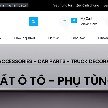
chiminh@nambac.vn
Về chúng tôi
Quy định chung
Bả
My Cart
0
View Cart
Thương hiệu
Tin tức
Đào tạo
Tuyển
ACCESSORIES - CAR PARTS - TRUCK DECOR
ẤT Ô TÔ - PHỤ TÙ