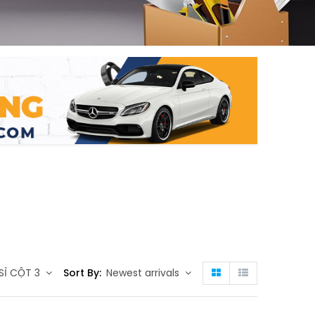
g
n
SỈ CỘT 3
Sort By:
Newest arrivals