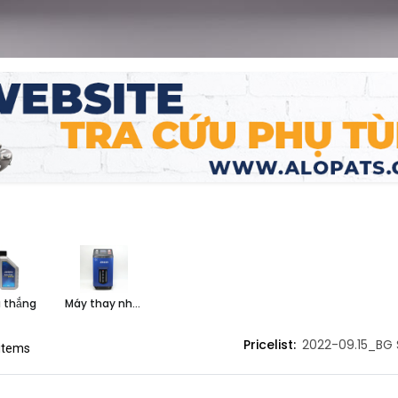
NG MIỀN BẮC
CHÍNH SÁCH
 CỔ PHẦN DỊCH VỤ Ô TÔ NAM
Giới thiệu
iới ơ
Chính sách và quy định chun
n Công
Trứ, Phường Hai Bà Trưng,
Chính sách bảo hành
 thắng
Máy thay nhớt hộp số tự động
 Hà Nội, Việt Nam
Chính sách bảo mật thông ti
4) 3.565.7777 / 3.566.7777
Thanh toán và giao hàng
Pricelist:
2022-09.15_BG 
24) 3.558.9090
 items
Liên hệ
nfohanoi@nambac.vn