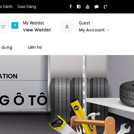
o hành
Giao hàng
My Wishlist
Guest
0
View Wishlist
My Account
 dụng
Liên hệ
ATION
NG Ô TÔ