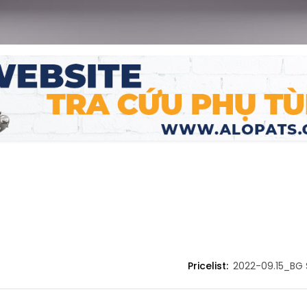
NG MIỀN BẮC
CHÍNH SÁCH
 CỔ PHẦN DỊCH VỤ Ô TÔ NAM
Giới thiệu
iới ơ
Chính sách và quy định chun
n Công
Trứ, Phường Hai Bà Trưng,
Chính sách bảo hành
 Hà Nội, Việt Nam
Chính sách bảo mật thông ti
4) 3.565.7777 / 3.566.7777
Thanh toán và giao hàng
Pricelist:
2022-09.15_BG 
24) 3.558.9090
Liên hệ
nfohanoi@nambac.vn