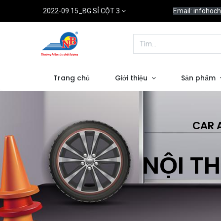
2022-09.15_BG SỈ CỘT 3
Email: infoho
Trang chủ
Giới thiệu
Sản phẩm
CAR 
NỘI TH