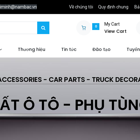
chiminh@nambac.vn
Về chúng tôi
Quy định chung
Bả
My Cart
0
View Cart
Thương hiệu
Tin tức
Đào tạo
Tuyển
ACCESSORIES - CAR PARTS - TRUCK DECOR
ẤT Ô TÔ - PHỤ TÙ