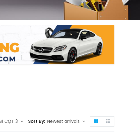
g
n
SỈ CỘT 3
Sort By:
Newest arrivals