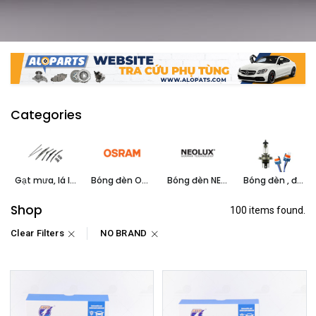
Categories
Gạt mưa, lá lúa
Bóng đèn OSRAM
Bóng đèn NEOLUX
Bóng đèn , đuôi đèn
Shop
100 items found.
Clear Filters
NO BRAND