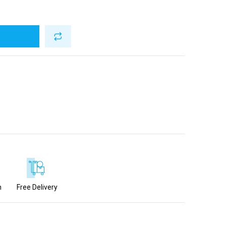
g
n
n
Free Delivery