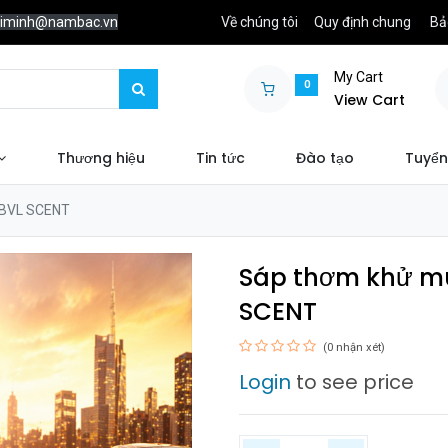
chiminh@nambac.vn
Về chúng tôi
Quy định chung
Bả
My Cart
0
View Cart
Thương hiệu
Tin tức
Đào tạo
Tuyển
 BVL SCENT
Sáp thơm khử mù
SCENT
(0 nhận xét)
Login
to see price