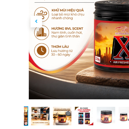
VĂN PHÒNG MIỀN NAM
VĂN PHÒ
CÔNG TY CỔ PHẦN PHỤ TÙNG Ô TÔ
CÔNG TY
NAM BẮC
BẮC
5-7-9-11-13 Đường số 22, Khu
Bình Phú,
22 Nguyễ
Phường Bình Phú, Thành phố Hồ Chí Minh,
Thành phố
Việt Nam
Tel: (84-2
Tel: (84-28) 62.900.997 / 998 / 999
Fax: (84-
Fax: (84-28) 62.900.996
Email: i
Email: infohochiminh@nambac.vn