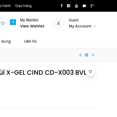
o hành
Giao hàng
My Wishlist
Guest
0
View Wishlist
My Account
 dụng
Liên hệ
i X-GEL CIND CD-X003 BVL