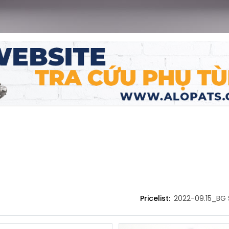
NG MIỀN BẮC
CHÍNH SÁCH
 CỔ PHẦN DỊCH VỤ Ô TÔ NAM
Giới thiệu
iới ơ
Chính sách và quy định chun
n Công
Trứ, Phường Hai Bà Trưng,
Chính sách bảo hành
 Hà Nội, Việt Nam
Chính sách bảo mật thông ti
4) 3.565.7777 / 3.566.7777
Thanh toán và giao hàng
Pricelist:
2022-09.15_BG 
24) 3.558.9090
Liên hệ
nfohanoi@nambac.vn