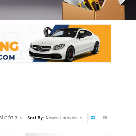
g
n
SỈ CỘT 3
Sort By:
Newest arrivals