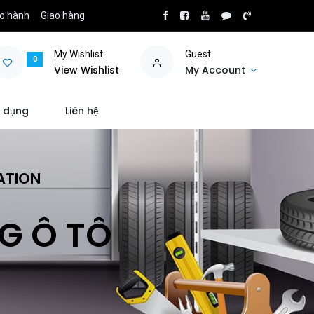
o hành
Giao hàng
My Wishlist
Guest
0
View Wishlist
My Account
 dụng
Liên hệ
ATION
NG Ô TÔ