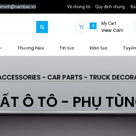
chiminh@nambac.vn
Về chúng tôi
Quy định chung
Bả
My Cart
0
View Cart
Thương hiệu
Tin tức
Đào tạo
Tuyển
ACCESSORIES - CAR PARTS - TRUCK DECOR
ẤT Ô TÔ - PHỤ TÙ