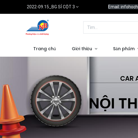
2022-09.15_BG SỈ CỘT 3
Email: infoho
Trang chủ
Giới thiệu
Sản phẩm
CAR 
NỘI TH